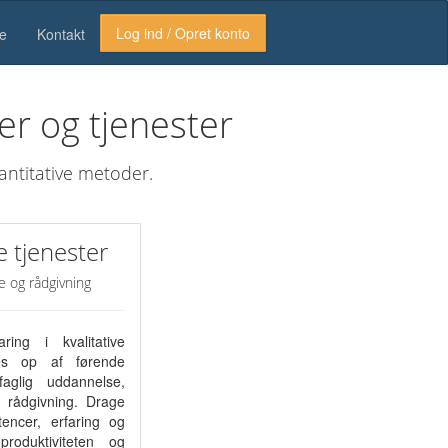
Log ind / Opret konto
te
Kontakt
er og tjenester
antitative metoder.
e tjenester
e og rådgivning
ng i kvalitative
es op af førende
faglig uddannelse,
 rådgivning. Drage
encer, erfaring og
roduktiviteten og