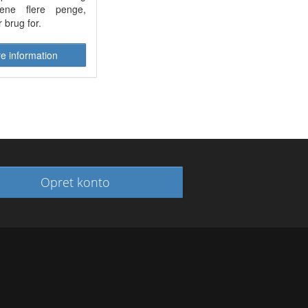
tjene flere penge,
 brug for.
re information
Opret konto