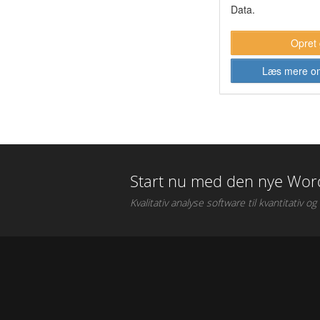
Data.
Opret 
Læs mere o
Start nu med den nye Wo
Kvalitativ analyse software
til
kvantitativ og