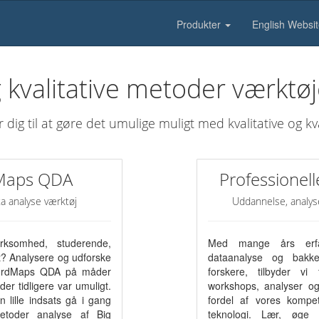
Produkter
English Websi
g kvalitative metoder værktøj
ig til at gøre det umulige muligt med kvalitative og kv
Maps QDA
Professionell
ata analyse værktøj
Uddannelse, analys
irksomhed, studerende,
Med mange års erfari
ist? Analysere og udforske
dataanalyse og bakk
ordMaps QDA på måder
forskere, tilbyder vi 
er tidligere var umuligt.
workshops, analyser og
 lille indsats gå i gang
fordel af vores kompet
metoder analyse af Big
teknologi. Lær, øge p