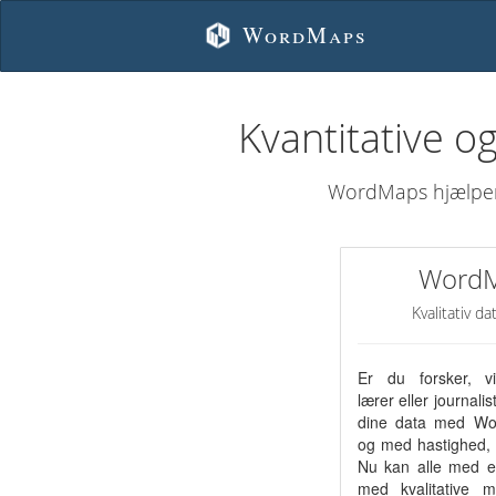
WordMaps
Kvantitative o
WordMaps hjælper d
Word
Kvalitativ d
Er du forsker, v
lærer eller journal
dine data med W
og med hastighed, d
Nu kan alle med en
med kvalitative 