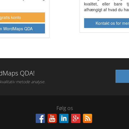
kvalitet, eller bare 
afhængigt af hvad du har
gratis konto
Kontakt os for me
m WordMaps QDA
rdMaps QDA!
 kvalitativ metode analyse
.
Følg os